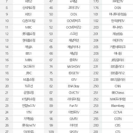
7
KBS2
47
e채널
170
브레인TV
8
신세계쇼핑
48
코미디TV
176
OGN
9
KBS1
50
OCN
181
머니투데이방송
10
CJ온스타일
51
OCN무비즈
182
한국경제TV
11
MBC
52
OCN무비즈2
200
투니버스
12
롯데홈쇼핑
53
스크린
201
재능방송
13
현대홈쇼핑
62
채널액션
204
어린이TV
14
채널A
65
채널차이나
205
카툰네트워크
15
EBS1
66
채널칭
206
애니원
16
MBN
67
중화TV
222
JEI잉글리쉬
17
SK스토아
74
tvN SHOW
231
EBS플러스1
18
JTBC
75
EDGE TV
232
EBS플러스2
19
NS홈쇼핑
78
GTV
233
EBS잉글리쉬
20
TV조선
82
ENA Story
250
CNN
21
공영쇼핑
87
CMC TV
251
BBC News
22
KT알파쇼핑
88
라이프타임
252
NHK프리미엄
23
연합뉴스TV
89
Fun TV
253
Bloomberg
24
YTN
97
이벤트TV
254
CCTV4
25
지역방송
98
GMTV
255
CGTN
26
롯데 one TV
99
아이넷
280
CBS
27
더라이프
109
SPOTV
281
CTS