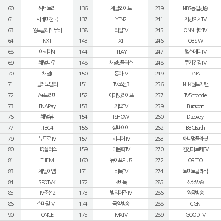
60
씨네트리
136
채널와이드
239
NBS농업방송
61
시네마천국
137
YTN2
241
지방자치TV
63
월드클래식무비
138
리얼TV
245
ONN닥터TV
64
NXT
143
X1
246
OBS W
68
아시아N
144
I PLAY
247
헬스메디TV
69
채널나우
148
채널S플러스
248
쿠키건강TV
70
채널J
150
동아TV
249
RNA
71
텔레노벨라
151
TV조선3
256
NHK월드재팬
72
A+드라마
152
아이넷라이프
257
TV5monde
73
ENA Play
153
가요TV
259
Eurosport
76
채널뷰
154
I SHOW
260
Discovery
77
JTBC4
156
실버아이
262
BBC Earth
79
뉴트로TV
157
시니어TV
263
애니멀플래닛
80
HQ플러스
159
다문화TV
270
한경아르떼TV
81
THE M
160
뉴이프PLUS
272
ORFEO
83
채널이엠
171
바둑TV
274
토마토클래식
84
SPOTV K
172
K바둑
285
상생방송
85
TV조선2
173
빌리어즈TV
286
원음방송
86
스마일TV+
174
국악방송
288
CGN
90
ONCE
175
MXTV
289
GOOD TV