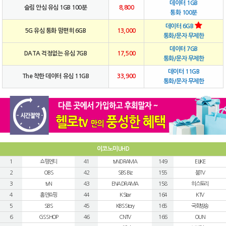
데이터 1GB
슬림 안심 유심 1GB 100분
8,800
통화 100분
데이터 6GB
5G 유심 통화 맘편히 6GB
13,000
통화/문자 무제한
데이터 7GB
DATA 걱정없는 유심 7GB
17,500
통화/문자 무제한
데이터 11GB
The 착한 데이터 유심 11GB
33,900
통화/문자 무제한
이코노미UHD
1
쇼핑엔티
41
tvN DRAMA
149
E LIKE
2
OBS
42
SBS Biz
155
붐TV
3
tvN
43
ENA DRAMA
158
히스토리
4
홈앤쇼핑
44
K Star
164
KTV
5
SBS
45
KBS Story
165
국회방송
6
GS SHOP
46
CNTV
166
OUN