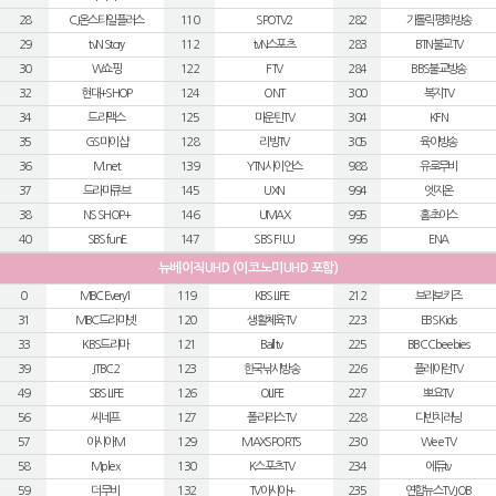
28
CJ온스타일플러스
110
SPOTV2
282
가톨릭평화방송
29
tvN Story
112
tvN스포츠
283
BTN불교TV
30
W쇼핑
122
FTV
284
BBS불교방송
32
현대+SHOP
124
ONT
300
복지TV
34
드라맥스
125
마운틴TV
304
KFN
35
GS마이샵
128
리빙TV
305
육아방송
36
M.net
139
YTN사이언스
988
유로무비
37
드라마큐브
145
UXN
994
엣지온
38
NS SHOP+
146
UMAX
995
홈초이스
40
SBS funE
147
SBS F!L U
996
ENA
뉴베이직UHD (이코노미UHD 포함)
0
MBC Every1
119
KBS LIFE
212
브라보키즈
31
MBC드라마넷
120
생활체육TV
223
EBS Kids
33
KBS드라마
121
Ball tv
225
BBC Cbeebies
39
JTBC2
123
한국낚시방송
226
플레이런TV
49
SBS LIFE
126
OLIFE
227
뽀요TV
56
씨네프
127
폴라리스TV
228
다빈치러닝
57
아시아M
129
MAXSPORTS
230
Wee TV
58
Mplex
130
K스포츠TV
234
에듀tv
59
더무비
132
TV아시아+
235
연합뉴스TV JOB