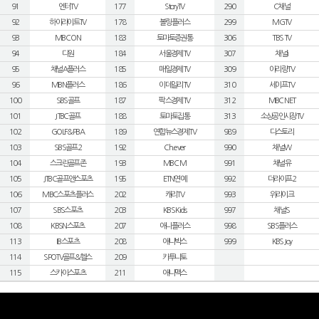
91
엔터TV
177
StoryTV
290
C채널
92
하이라이트TV
178
볼링플러스
299
MGTV
93
MBC ON
183
토마토증권통
306
TBS TV
94
디원
184
서울경제TV
307
채널i
95
채널A플러스
185
매일경제TV
309
아리랑TV
96
MBN플러스
186
이데일리TV
310
세이프TV
100
SBS골프
187
팍스경제TV
312
MBC NET
101
JTBC골프
188
토마토집통
313
소상공인시장TV
102
GOLF&PBA
189
연합뉴스경제TV
989
디스토리
103
SBS골프2
192
Ch.ever
990
채널W
104
스크린골프존
193
MBC M
991
채널유
105
JTBC골프앤스포츠
195
ETN연예
992
더라이프2
106
MBC스포츠플러스
202
캐리TV
993
위라이크
107
SBS스포츠
203
KBS Kids
997
채널S
108
KBSN스포츠
207
애니플러스
998
SBS플러스
113
IB스포츠
208
애니박스
999
KBS Joy
114
SPOTV골프&헬스
209
카투니토
115
스카이스포츠
211
애니맥스